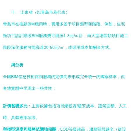
十、 山東省（以青島市為代表）
青島市在推動BIM應用時，費用多基于項目類型和階段。例如，住宅
類項目設計階段BIM服務費可能按1-3元/㎡計，而大型場館類項目施工
階段深化服務可能高達20-50元/㎡，或采用成本加酬金方式。
與分析
全國BIM信息技術咨詢服務的定價尚未形成完全統一的國家標準，但
各地實踐中呈現出一些共性：
計價基礎多元
：主要依據包括項目總投資/建安成本、建筑面積、人工
時、具體應用項等。
與模型深度和服務范圍強相關
：LOD等級越高，服務階段越全（從設