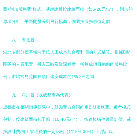
費+附加服務費”模式。基礎建模按建筑面積（如5-20元/㎡），附加的
專項分析、平臺開發等則另行協商，強調按服務價值定價。
八、 湖北省
湖北省部分標準傾向于按人工成本加合理利潤的方式估算。根據BIM
團隊的人員配置、投入工時及資深程度，折算成項目總價的服務比
例，市場常見范圍在項目建安成本的1%-3%之間。
九、 四川省（以成都市為代表）
成都市在相關指導意見中，鼓勵雙方合同約定BIM服務費。參考模式
包括：按建筑面積包干價（10-40元/㎡）、按建模構件數量計價、或
按設計費/施工管理費的一定比例（如15%-30%）上浮計取。