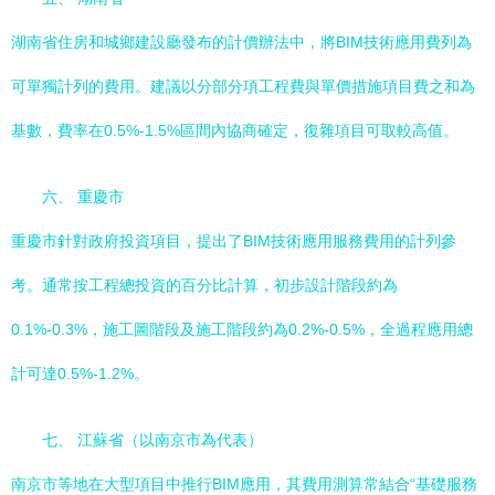
湖南省住房和城鄉建設廳發布的計價辦法中，將BIM技術應用費列為
可單獨計列的費用。建議以分部分項工程費與單價措施項目費之和為
基數，費率在0.5%-1.5%區間內協商確定，復雜項目可取較高值。
六、 重慶市
重慶市針對政府投資項目，提出了BIM技術應用服務費用的計列參
考。通常按工程總投資的百分比計算，初步設計階段約為
0.1%-0.3%，施工圖階段及施工階段約為0.2%-0.5%，全過程應用總
計可達0.5%-1.2%。
七、 江蘇省（以南京市為代表）
南京市等地在大型項目中推行BIM應用，其費用測算常結合“基礎服務