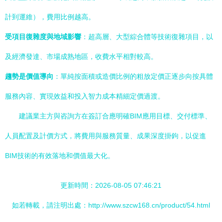
計到運維），費用比例越高。
受項目復雜度與地域影響
：超高層、大型綜合體等技術復雜項目，以
及經濟發達、市場成熟地區，收費水平相對較高。
趨勢是價值導向
：單純按面積或造價比例的粗放定價正逐步向按具體
服務內容、實現效益和投入智力成本精細定價過渡。
建議業主方與咨詢方在簽訂合應明確BIM應用目標、交付標準、
人員配置及計價方式，將費用與服務質量、成果深度掛鉤，以促進
BIM技術的有效落地和價值最大化。
更新時間：2026-08-05 07:46:21
如若轉載，請注明出處：http://www.szcw168.cn/product/54.html