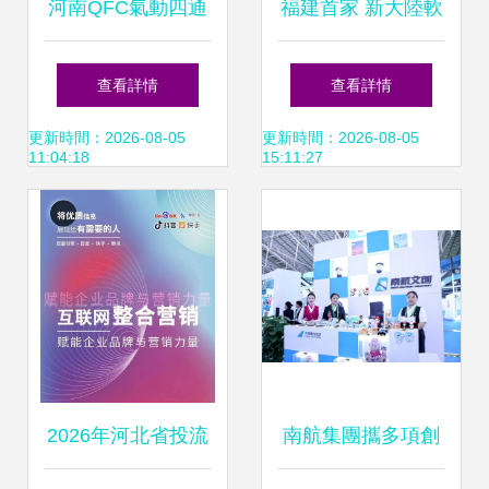
河南QFC氣動四通
福建首家 新大陸軟
分料閥 智能物料分
件榮獲人工智能企
查看詳情
查看詳情
流解決方案及其市
業能力一級評估認
更新時間：2026-08-05
更新時間：2026-08-05
11:04:18
15:11:27
場價值分析
證
2026年河北省投流
南航集團攜多項創